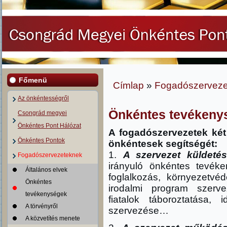
Főmenü
Címlap
»
Fogadószerveze
Jelenlegi hely
Az önkéntességről
Önkéntes tevékeny
Csongrád megyei
Önkéntes Pont Hálózat
A fogadószervezetek két
Önkéntes Pontok
önkéntesek segítségét:
1.
A szervezet küldetés
Fogadószervezeteknek
irányuló önkéntes tevéke
Általános elvek
foglalkozás, környezetvé
Önkéntes
irodalmi program szerv
tevékenységek
fiatalok táboroztatása,
A törvényről
szervezése…
A közvetítés menete