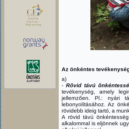
Az önkéntes tevékenység
a)
-
Rövid távú önkéntess
tevékenység, amely leg
jellemzően. Pl.: nyári 
lebonyolításához. Az önk
rövidebb ideig tartó, a mun
A rövid távú önkéntesség
alkalommal is eljönnek ug