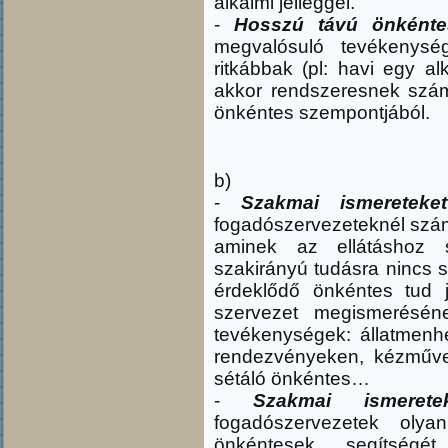
alkalmi jelleggel.
-
Hosszú távú önkénte
megvalósuló tevékenysé
ritkábbak (pl: havi egy a
akkor rendszeresnek szám
önkéntes szempontjából.
b)
-
Szakmai ismeretek
fogadószervezeteknél szá
aminek az ellátáshoz s
szakirányú tudásra nincs 
érdeklődő önkéntes tud 
szervezet megismeréséne
tevékenységek: állatmenhe
rendezvényeken, kézműves
sétáló önkéntes…
-
Szakmai ismerete
fogadószervezetek olya
önkéntesek segítségé