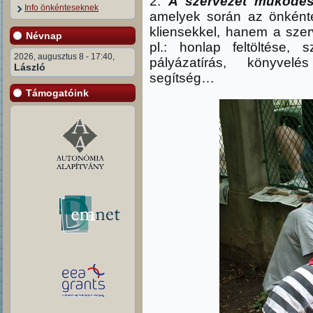
2.
A szervezet működés
Info önkénteseknek
amelyek során az önként
kliensekkel, hanem a szer
Névnap
pl.: honlap feltöltése, s
2026, augusztus 8 - 17:40,
pályázatírás, könyvelé
László
segítség…
Támogatóink