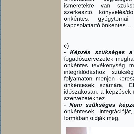
ismeretekre van szüks
szerkesztő, könyvelés/do
önkéntes, gyógytornai 
kapcsolattartó önkéntes….
c)
-
Képzés szükséges a
fogadószervezetek meghatá
önkéntes tevékenység m
integrálódáshoz szüks
folyamaton menjen keresz
önkéntesek számára. 
időszakosan, a képzések 
szervezetekhez.
-
Nem szükséges képzé
önkéntesek integrációjá
formában oldják meg.